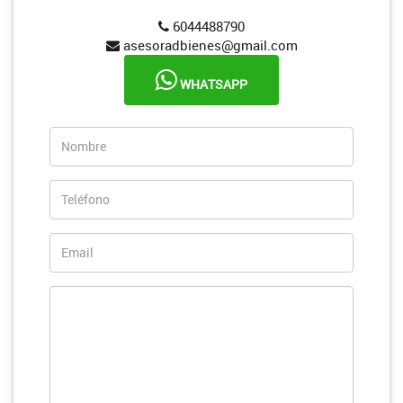
6044488790
asesoradbienes@gmail.com
WHATSAPP