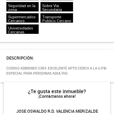
Seguridad en la
Sobre Via
zona
Secundaria
Supermercados
Transporte
Cercanos
Publico Cercano
Universidades
Cercanas
DESCRIPCIÓN:
CODIGO ADBIENES 2383- EXCELENTE APTO CERCA A LA U.P.B-
ESPECIAL PARA PERSONAS ADULTAS-
¿Te gusta este inmueble?
¡Contáctanos ahora!
JOSE OSWALDO R.D. VALENCIA MERIZALDE