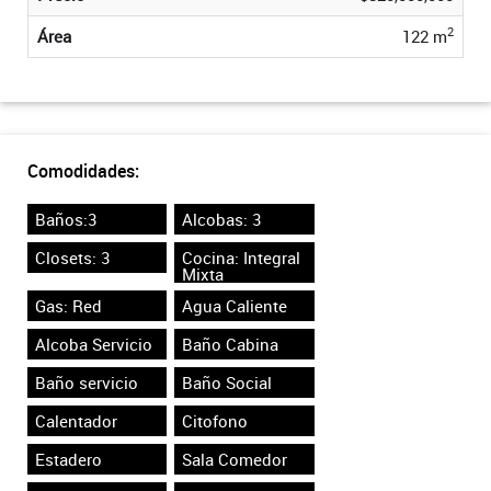
2
Área
122 m
Comodidades:
Baños:3
Alcobas: 3
Closets: 3
Cocina: Integral
Mixta
Gas: Red
Agua Caliente
Alcoba Servicio
Baño Cabina
Baño servicio
Baño Social
Calentador
Citofono
Estadero
Sala Comedor