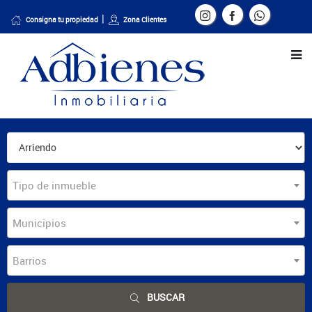
Consigna tu propiedad
Zona Clientes
Tipo de inmueble
Municipios
Barrios
BUSCAR