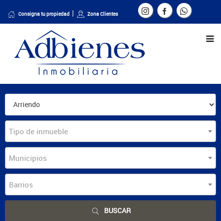
Consigna tu propiedad
Zona Clientes
Tipo de inmueble
Municipios
Barrios
BUSCAR