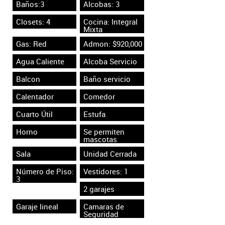
Baños:3
Alcobas: 3
Closets: 4
Cocina: Integral
Mixta
Gas: Red
Admon: $920,000
Agua Caliente
Alcoba Servicio
Balcon
Baño servicio
Calentador
Comedor
Cuarto Útil
Estufa
Horno
Se permiten
mascotas
Sala
Unidad Cerrada
Número de Piso:
Vestidores: 1
3
2 garajes
Garaje lineal
Camaras de
Seguridad