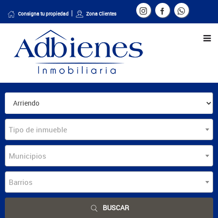
Consigna tu propiedad
Zona Clientes
Tipo de inmueble
Municipios
Barrios
BUSCAR