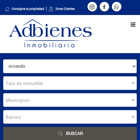
Consigna tu propiedad
Zona Clientes
Tipo de inmueble
Municipios
Barrios
BUSCAR