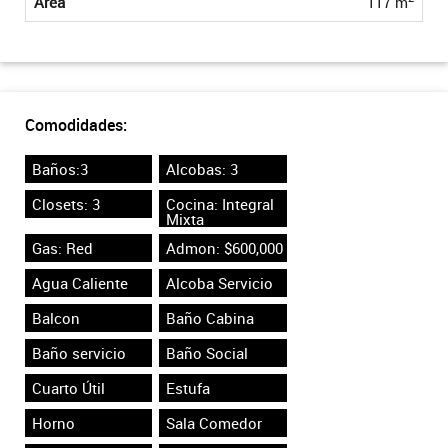
Área
117 m
Comodidades:
Baños:3
Alcobas: 3
Closets: 3
Cocina: Integral
Mixta
Gas: Red
Admon: $600,000
Agua Caliente
Alcoba Servicio
Balcon
Baño Cabina
Baño servicio
Baño Social
Cuarto Útil
Estufa
Horno
Sala Comedor