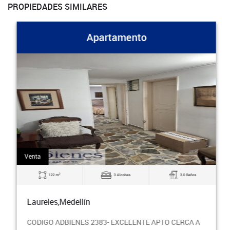
PROPIEDADES SIMILARES
Apartamento
Venta
2
122 m
3 Alcobas
3.0 Baños
Laureles,Medellín
CODIGO ADBIENES 2383- EXCELENTE APTO CERCA A