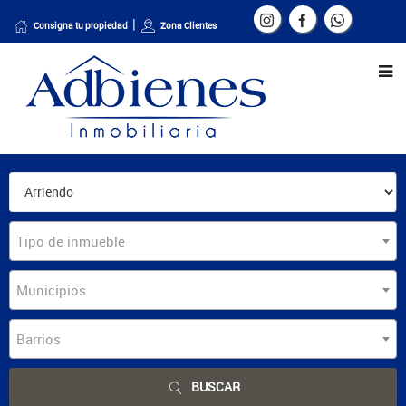
Consigna tu propiedad
Zona Clientes
Tipo de inmueble
Municipios
Barrios
BUSCAR