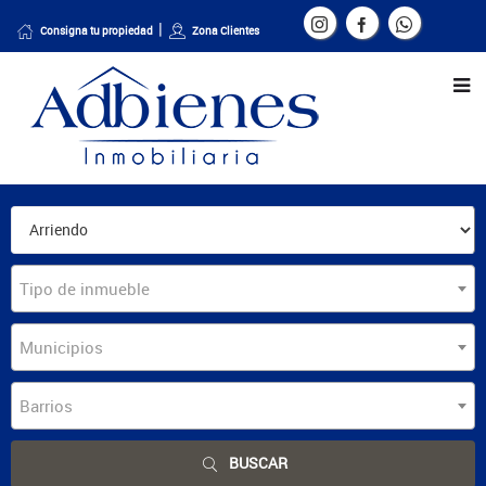
Consigna tu propiedad
Zona Clientes
Tipo de inmueble
Municipios
Barrios
BUSCAR