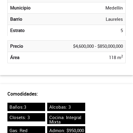
Municipio
Medellín
Barrio
Laureles
Estrato
5
Precio
$4,600,000 - $850,000,000
2
Área
118 m
Comodidades:
Baños:3
Alcobas: 3
Closets: 3
Cocina: Integral
Mixta
Gas: Red
Admon: $950,000