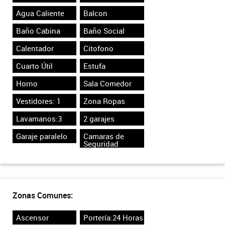
Agua Caliente
Balcon
Baño Cabina
Baño Social
Calentador
Citofono
Cuarto Útil
Estufa
Horno
Sala Comedor
Vestidores: 1
Zona Ropas
Lavamanos:3
2 garajes
Garaje paralelo
Camaras de
Seguridad
Zonas Comunes:
Ascensor
Portería:24 Horas