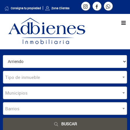
Consigna tu propiedad
Zona Clientes
Tipo de inmueble
Municipios
Barrios
BUSCAR