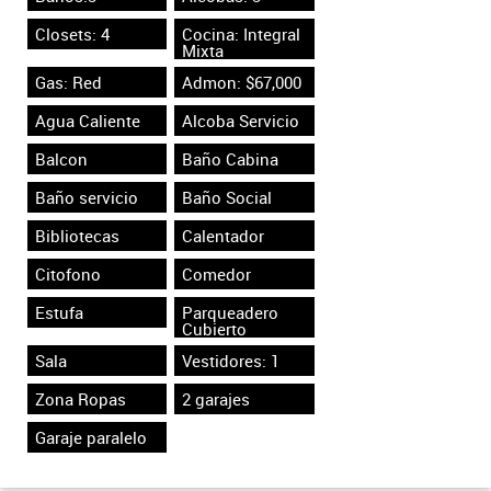
Closets: 4
Cocina: Integral
Mixta
Gas: Red
Admon: $67,000
Agua Caliente
Alcoba Servicio
Balcon
Baño Cabina
Baño servicio
Baño Social
Bibliotecas
Calentador
Citofono
Comedor
Estufa
Parqueadero
Cubierto
Sala
Vestidores: 1
Zona Ropas
2 garajes
Garaje paralelo