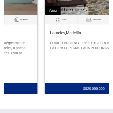
Venta
2
122 m
3 Alcobas
3.0 Baños
Laureles,Medellín
CODIGO ADBIENES 2383- EXCELENTE APTO CERCA A
LA U.P.B-ESPECIAL PARA PERSONAS ADULTAS-
$820,000,000