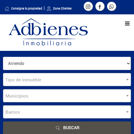
Consigna tu propiedad
Zona Clientes
Tipo de inmueble
Municipios
Barrios
BUSCAR