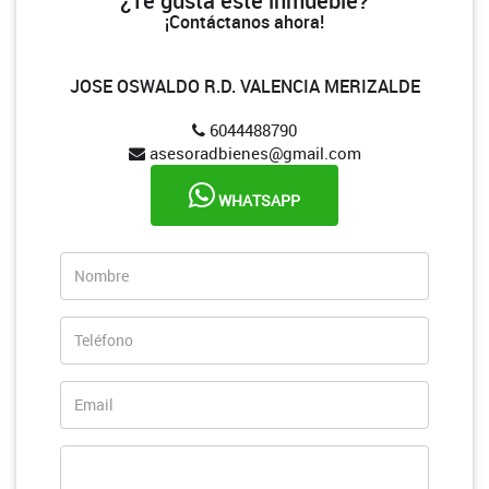
¿Te gusta este inmueble?
¡Contáctanos ahora!
JOSE OSWALDO R.D. VALENCIA MERIZALDE
6044488790
asesoradbienes@gmail.com
WHATSAPP