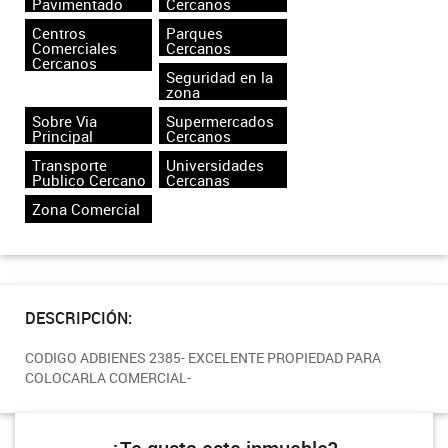
Pavimentado
Cercanos
Centros
Parques
Comerciales
Cercanos
Cercanos
Seguridad en la
zona
Sobre Via
Supermercados
Principal
Cercanos
Transporte
Universidades
Publico Cercano
Cercanas
Zona Comercial
DESCRIPCIÓN:
CODIGO ADBIENES 2385- EXCELENTE PROPIEDAD PARA
COLOCARLA COMERCIAL-