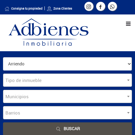
Consigna tu propiedad
Zona Clientes
Tipo de inmueble
Municipios
Barrios
BUSCAR