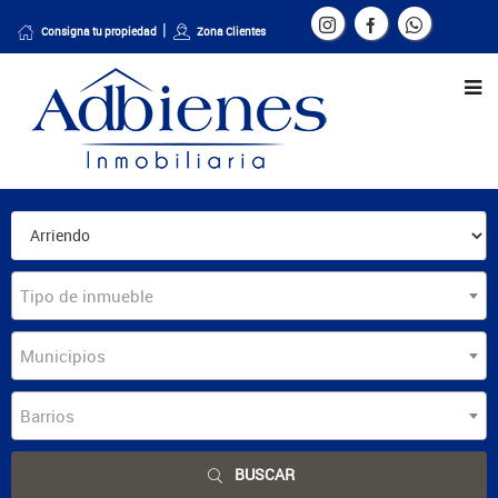
Consigna tu propiedad
Zona Clientes
Tipo de inmueble
Municipios
Barrios
BUSCAR