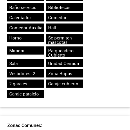
Baño servicio
Bibliotecas
Calentador
Comedor
Comedor Auxiliar
Hall
Horno
Se permiten
mascotas
Mirador
Parqueadero
Cubierto
Sala
Unidad Cerrada
Vestidores: 2
Zona Ropas
2 garajes
Garaje cubierto
Garaje paralelo
Zonas Comunes: