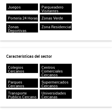
Juegos
Parqueadero
Visitantes
Portería:24 Horas
Zonas Verde
Zonas
Zona Residencial
Deportivas
Características del sector
Colegios
Centros
Cercanos
Comerciales
Cercanos
Parques
Supermercados
Cercanos
Cercanos
Transporte
Universidades
Publico Cercano
Cercanas